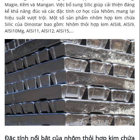
Magie, Kẽm và Mangan. Việc bổ sung Silic giúp cải thiện đáng
kể khả năng đúc và các đặc tính cơ học của Nhôm, mang lại
hiệu suất vượt trội.
Một số sản phẩm nhôm hợp kim chứa
Silic của Dinostar bao gồm: Nhôm thỏi hợp kim AlSi8, AlSi9,
AlSi10Mg, AlSi11, AlSi12, AlSi15,…
Đặc tính nổi bật của nhôm thỏi hợp kim chứa