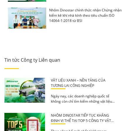
Nhôm Dinostar chính thức nhận Chứng nhận
kiểm kê khí nhà kính theo tiêu chuẩn ISO
14064-1:2018 từ BSI
Tin tức Công ty Liên quan
VẬT LIỆU XANH – NỀN TẢNG CỦA
TƯƠNG LAI CÔNG NGHIỆP
Ngày nay, các doanh nghiệp quốc tế
không còn chỉ tìm kiếm những vật liệu
[…]
NHÔM DINOSTAR TIẾP TỤC KHẲNG
ĐỊNH VỊ THẾ TẠI TOP 5 CÔNG TY VẬT
LIỆU XÂY DỰNG UY TÍN NĂM 2026