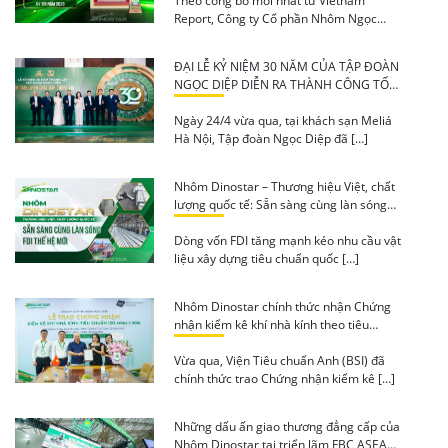
Theo công bố mới nhất từ Vietnam
Report, Công ty Cổ phần Nhôm Ngọc
Diệp […]
ĐẠI LỄ KỶ NIỆM 30 NĂM CỦA TẬP ĐOÀN
NGỌC DIỆP DIỄN RA THÀNH CÔNG TỐT
ĐẸP
Ngày 24/4 vừa qua, tại khách sạn Meliá
Hà Nội, Tập đoàn Ngọc Diệp đã […]
Nhôm Dinostar – Thương hiệu Việt, chất
lượng quốc tế: Sẵn sàng cùng làn sóng
FDI thế hệ mới
Dòng vốn FDI tăng mạnh kéo nhu cầu vật
liệu xây dựng tiêu chuẩn quốc […]
Nhôm Dinostar chính thức nhận Chứng
nhận kiểm kê khí nhà kính theo tiêu
chuẩn ISO 14064-1:2018 từ BSI
Vừa qua, Viện Tiêu chuẩn Anh (BSI) đã
chính thức trao Chứng nhận kiểm kê […]
Những dấu ấn giao thương đẳng cấp của
Nhôm Dinostar tại triển lãm FBC ASEAN