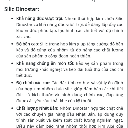
Silic Dinostar:
Khả năng đúc vượt trội
: Nhôm thỏi hợp kim chứa Silic
Dinostar có khả năng đúc vượt trội, dễ dàng lấp đầy các
khuôn đúc phức tạp, tạo hình các chi tiết với độ chính
xác cao.
Độ bền cao
: Silic trong hợp kim giúp tăng cường độ bền
kéo và độ cứng của nhôm, từ đó nâng cao chất lượng
của sản phẩm ở công đoạn hoàn thiện.
Khả năng chống ăn mòn tốt
: Bảo vệ sản phẩm trong
môi trường khắc nghiệt và kéo dài tuổi thọ của các chi
tiết đúc.
Độ chính xác cao
: Các đặc tính cơ học và vật lý ổn định
của hợp kim nhôm chứa silic giúp đảm bảo các chi tiết
đúc có kích thước và hình dạng chính xác, đáp ứng
được các yêu cầu khắt khe của kỹ thuật.
Chất lượng Nhật Bản
:
Nhôm Dinostar hợp tác chặt chẽ
với các chuyên gia hàng đầu Nhật Bản, áp dụng quy
trình sản xuất và kiểm soát chất lượng nghiêm ngặt.
Điều này đảm bảo rằng nhôm thỏi hợp kim AlSi của