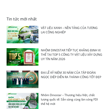
Tin tức mới nhất
VẬT LIỆU XANH – NỀN TẢNG CỦA TƯƠNG
LAI CÔNG NGHIỆP
NHÔM DINOSTAR TIẾP TỤC KHẲNG ĐỊNH VỊ
THẾ TẠI TOP 5 CÔNG TY VẬT LIỆU XÂY DỰNG
UY TÍN NĂM 2026
ĐẠI LỄ KỶ NIỆM 30 NĂM CỦA TẬP ĐOÀN
NGỌC DIỆP DIỄN RA THÀNH CÔNG TỐT ĐẸP
Nhôm Dinostar – Thương hiệu Việt, chất
lượng quốc tế: Sẵn sàng cùng làn sóng FDI
thế hệ mới