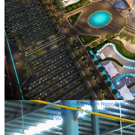
[Báo VnExpress] Nhôm Ngọc Diệp
đồng hành cùng dự án triển lãm quy
mô 90 ha