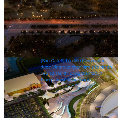
[Báo CafeF] Lộ diện hãng nhôm
được Vingroup chọn làm siêu dự án
Top 10 TG, thi công thần tốc, 4
tháng nữa sẽ hoàn thành