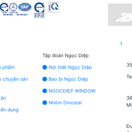
1
TR
Tập đoàn Ngọc Diệp
35
 phẩm
Nội thất Ngọc Diệp
Te
 chuyền sản
Bao bì Ngọc Diệp
CH
NGOCDIEP WINDOW
án
36
Nhôm Dinostar
Mi
ển dụng
N
Đư