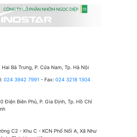
Ụ SỞ CHÍNH:
 Hai Bà Trưng, P. Cửa Nam, Tp. Hà Nội
l:
024 3942 7991
- Fax:
024 3218 1304
I NHÁNH TP. HỒ CHÍ MINH:
0 Điện Biên Phủ, P. Gia Định, Tp. Hồ Chí
nh
HÀ MÁY:
ờng C2 - Khu C - KCN Phố Nối A, Xã Như