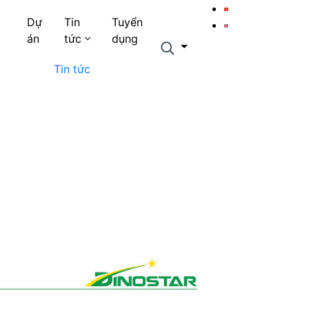
Dự
Tin
Tuyển
án
tức
dụng
Tin tức
Tin tức Công ty
sản xuất
Báo chí nói về chúng tôi
ình
Tư vấn
sản xuất
sản xuất
ghiệp