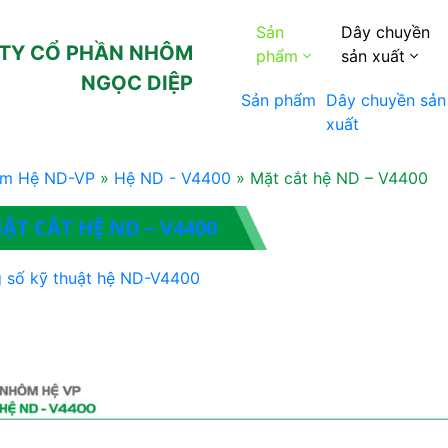
Sản
Dây chuyền
TY CỔ PHẦN NHÔM
phẩm
sản xuất
NGỌC DIỆP
Sản phẩm
Dây chuyền sản
xuất
Nhôm Xây dựng
Dây chuyền 
Nhôm Công nghiệp
Nhôm định h
m Hệ ND-VP
»
Hệ ND - V4400
»
Mặt cắt hệ ND – V4400
Nhôm Billet
Dây chuyền 
ẶT CẮT HỆ ND – V4400
Nhôm Billet
Dây chuyền 
 số kỹ thuật hệ ND-V4400
nhôm công n