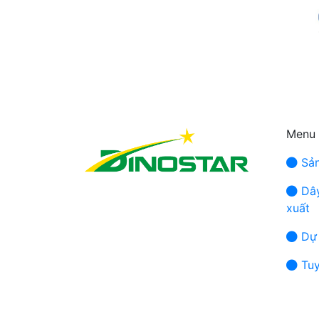
Menu
Sản
Dây
xuất
Dự 
Tuy