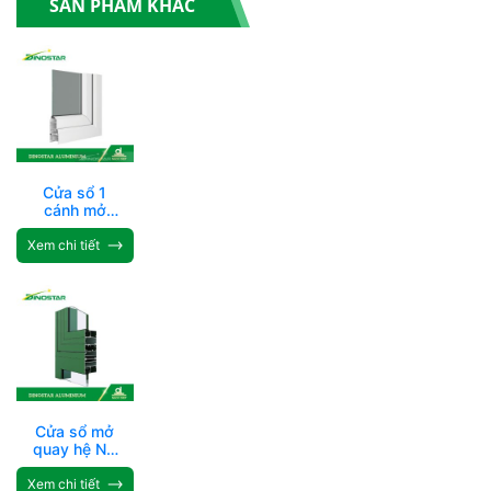
SẢN PHẨM KHÁC
Cửa sổ 1
cánh mở
quay trong
và fix hệ ND-
Xem chi tiết
55
Cửa sổ mở
quay hệ ND
– XF55
Xem chi tiết