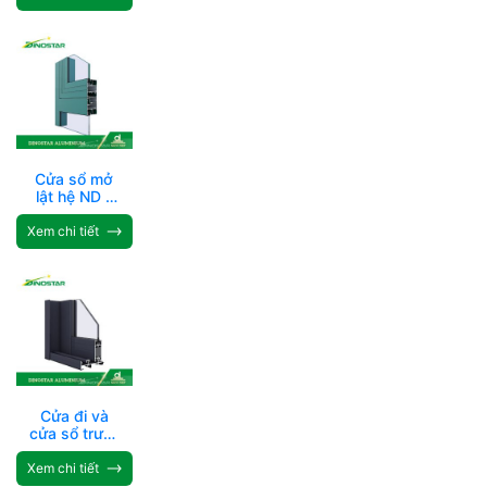
Cửa sổ mở
lật hệ ND –
XF55
Xem chi tiết
Cửa đi và
cửa sổ trượt
hệ ND-XF93
Xem chi tiết