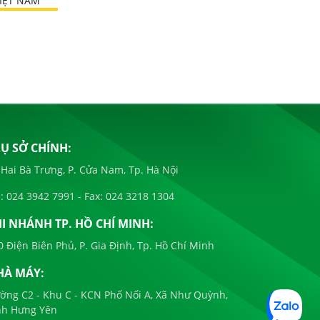
IỆT NAM
Ụ SỞ CHÍNH:
 Hai Bà Trưng, P. Cửa Nam, Tp. Hà Nội
:
024 3942 7991
- Fax:
024 3218 1304
I NHÁNH TP. HỒ CHÍ MINH:
0 Điện Biên Phủ, P. Gia Định, Tp. Hồ Chí Minh
HÀ MÁY:
ờng C2 - Khu C - KCN Phố Nối A, Xã Như Quỳnh,
nh Hưng Yên