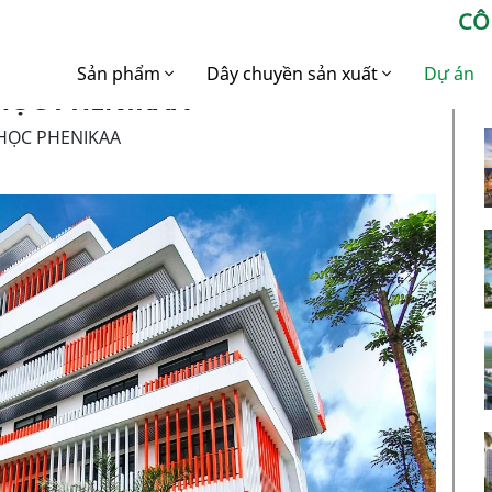
CÔ
Sản phẩm
Dây chuyền sản xuất
Dự án
HỌC PHENIKAA
Nhôm Xây dựng
Dây chuyền sản xuất
HỌC PHENIKAA
Nhôm định hình
Nhôm Công nghiệp
Dây chuyền sản xuất
Nhôm Billet
Nhôm Billet
Dây chuyền sản xuất
nhôm công nghiệp