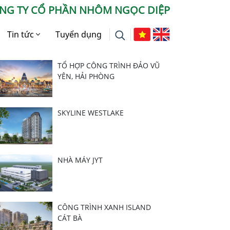
NG TY CỔ PHẦN NHÔM NGỌC DIỆP
Tin tức
Tuyển dụng
Dự án Mới Nhất
Tin tức Công ty
TỔ HỢP CÔNG TRÌNH ĐẢO VŨ
YÊN, HẢI PHÒNG
Báo chí nói về chúng tôi
Tư vấn
SKYLINE WESTLAKE
NHÀ MÁY JYT
CÔNG TRÌNH XANH ISLAND
CÁT BÀ