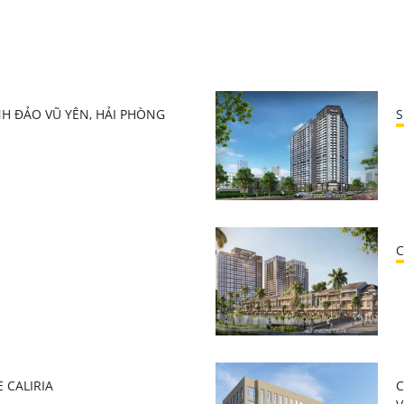
H ĐẢO VŨ YÊN, HẢI PHÒNG
S
C
 CALIRIA
C