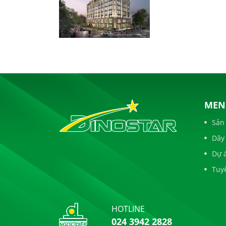
MEN
Sản
Dây
Dự 
Tuy
HOTLINE
024 3942 2828