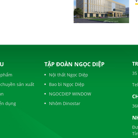
V
U
TẬP ĐOÀN NGỌC DIỆP
TR
35
 phẩm
Nội thất Ngọc Diệp
 chuyền sản xuất
Bao bì Ngọc Diệp
Tel
án
NGOCDIEP WINDOW
CH
ển dụng
Nhôm Dinostar
36
N
Đư
Tỉ