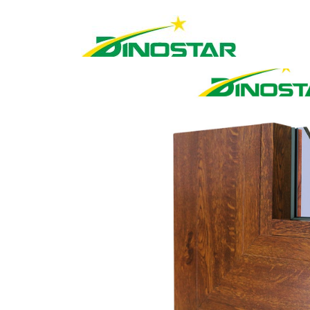
Home
»
Sản phẩm
»
Nhôm Xây dựng
»
Hệ cử