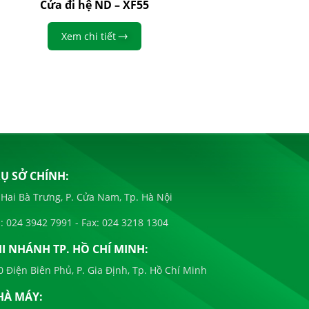
Cửa đi hệ ND – XF55
Cửa lù
Xem chi tiết
Ụ SỞ CHÍNH:
 Hai Bà Trưng, P. Cửa Nam, Tp. Hà Nội
:
024 3942 7991
- Fax:
024 3218 1304
I NHÁNH TP. HỒ CHÍ MINH:
0 Điện Biên Phủ, P. Gia Định, Tp. Hồ Chí Minh
HÀ MÁY: