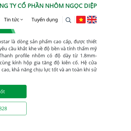
NG TY CỔ PHẦN NHÔM NGỌC DIỆP
Tin tức
Tuyển dụng
C
Tin tức Công ty
star là dòng sản phẩm cao cấp, được thiết
Báo chí nói về chúng tôi
 yêu cầu khắt khe về độ bền và tính thẩm mỹ
 Thanh profile nhôm có độ dày từ 1.8mm-
Tư vấn
ùng kính hộp gia tăng độ kiên cố. Hệ cửa
 cao, khả năng chịu lực tốt và an toàn khi sử
tốt
2828