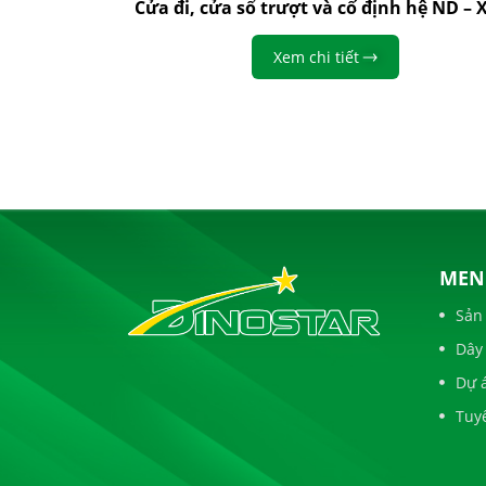
Cửa đi, cửa sổ trượt và cố định hệ ND – 
Xem chi tiết
MEN
Sản
Dây
Dự 
Tuy