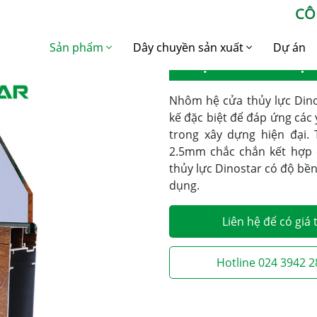
CÔ
a thủy lực
Sản phẩm
Dây chuyền sản xuất
Dự án
HỆ CỬA THỦY LỰ
Nhôm Xây dựng
Dây chuyền sản xuất
Nhôm định hình
Nhôm hệ cửa thủy lực Dino
Nhôm Công nghiệp
kế đặc biệt để đáp ứng các
Dây chuyền sản xuất
trong xây dựng hiện đại.
Nhôm Billet
Nhôm Billet
2.5mm chắc chắn kết hợp c
Dây chuyền sản xuất
thủy lực Dinostar có độ bền
nhôm công nghiệp
dụng.
Liên hệ để có giá 
Hotline 024 3942 