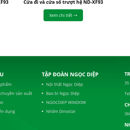
XF93
Cửa đi và cửa sổ trượt hệ ND-XF93
Xem chi tiết
U
TẬP ĐOÀN NGỌC DIỆP
TR
35
 phẩm
Nội thất Ngọc Diệp
 chuyền sản xuất
Bao bì Ngọc Diệp
Tel
án
NGOCDIEP WINDOW
CH
ển dụng
Nhôm Dinostar
36
N