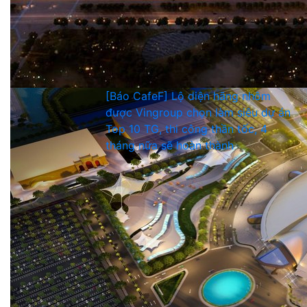
[Báo CafeF] Lộ diện hãng nhôm
được Vingroup chọn làm siêu dự án
Top 10 TG, thi công thần tốc, 4
tháng nữa sẽ hoàn thành