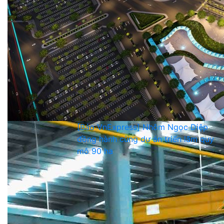
[Báo VnExpress] Nhôm Ngọc Diệp
đồng hành cùng dự án triển lãm quy
mô 90 ha