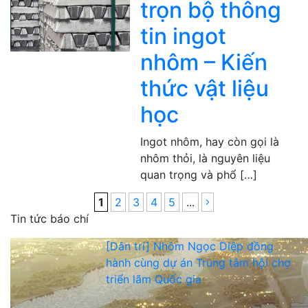
trọn bộ thông
tin ingot
nhôm – Kiến
thức vật liệu
học
Ingot nhôm, hay còn gọi là
nhôm thỏi, là nguyên liệu
quan trọng và phổ […]
1
2
3
4
5
...
Tin tức báo chí
[Dân trí] Nhôm Ngọc Diệp đồng
hành cùng dự án Trung tâm hội chợ
triển lãm Quốc gia