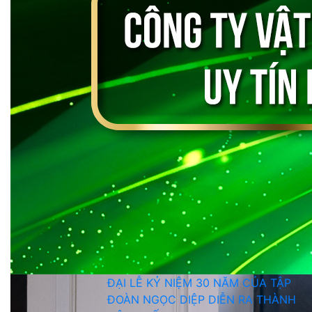
ĐẠI LỄ KỶ NIỆM 30 NĂM CỦA TẬP
ĐOÀN NGỌC DIỆP DIỄN RA THÀNH