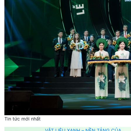
Tin tức mới nhất
VẬT LIỆU XANH – NỀN TẢNG CỦA