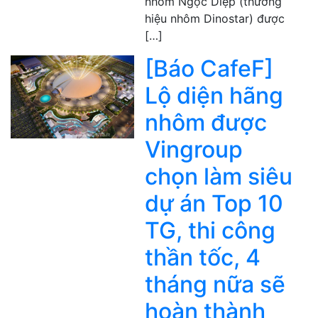
nhôm Ngọc Diệp (thương
hiệu nhôm Dinostar) được
[…]
[Báo CafeF]
Lộ diện hãng
nhôm được
Vingroup
chọn làm siêu
dự án Top 10
TG, thi công
thần tốc, 4
tháng nữa sẽ
hoàn thành