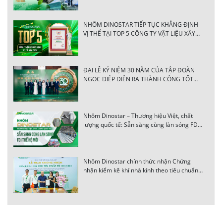
NHÔM DINOSTAR TIẾP TỤC KHẲNG ĐỊNH
VỊ THẾ TẠI TOP 5 CÔNG TY VẬT LIỆU XÂY
DỰNG UY TÍN NĂM 2026
ĐẠI LỄ KỶ NIỆM 30 NĂM CỦA TẬP ĐOÀN
NGỌC DIỆP DIỄN RA THÀNH CÔNG TỐT
ĐẸP
Nhôm Dinostar – Thương hiệu Việt, chất
lượng quốc tế: Sẵn sàng cùng làn sóng FDI
thế hệ mới
Nhôm Dinostar chính thức nhận Chứng
nhận kiểm kê khí nhà kính theo tiêu chuẩn
ISO 14064-1:2018 từ BSI