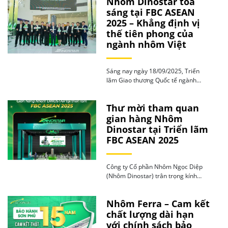
Nhôm Dinostar tỏa
sáng tại FBC ASEAN
2025 – Khẳng định vị
thế tiên phong của
ngành nhôm Việt
Sáng nay ngày 18/09/2025, Triển
lãm Giao thương Quốc tế ngành
Chế tạo – FBC […]
Thư mời tham quan
gian hàng Nhôm
Dinostar tại Triển lãm
FBC ASEAN 2025
Công ty Cổ phần Nhôm Ngọc Diệp
(Nhôm Dinostar) trân trọng kính
mời Quý khách […]
Nhôm Ferra – Cam kết
chất lượng dài hạn
với chính sách bảo