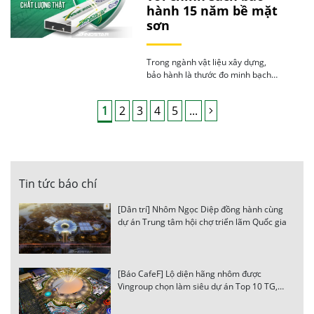
hành 15 năm bề mặt
sơn
Trong ngành vật liệu xây dựng,
bảo hành là thước đo minh bạch
về chất […]
1
2
3
4
5
...
Tin tức báo chí
[Dân trí] Nhôm Ngọc Diệp đồng hành cùng
dự án Trung tâm hội chợ triển lãm Quốc gia
[Báo CafeF] Lộ diện hãng nhôm được
Vingroup chọn làm siêu dự án Top 10 TG,
thi công thần tốc, 4 tháng nữa sẽ hoàn
thành