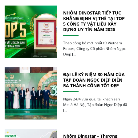
NHÔM DINOSTAR TIẾP TỤC
KHẲNG ĐỊNH VỊ THẾ TẠI TOP
5 CÔNG TY VẬT LIỆU XÂY
DỰNG UY TÍN NĂM 2026
Theo công bố mới nhất từ Vietnam
Report, Công ty Cổ phần Nhôm Ngọc
Diệp […]
ĐẠI LỄ KỶ NIỆM 30 NĂM CỦA
TẬP ĐOÀN NGỌC DIỆP DIỄN
RA THÀNH CÔNG TỐT ĐẸP
Ngày 24/4 vừa qua, tại khách sạn
Meliá Hà Nội, Tập đoàn Ngọc Diệp đã
[…]
Nhôm Dinostar – Thương