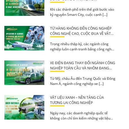
Khi các thành phố trên thế giới bước vào
kỷ nguyên Smart City, cuộc cạnh […]
TỪ HÀNG KHÔNG ĐẾN CÔNG NGHIỆP
CÔNG NGHỆ CAO, CUỘC ĐUA VỀ VẬT
LIỆU NHÔM ĐÃ BẮT ĐẦU
Trong nhiều thập kỷ, các ngành công
nghiệp luôn cạnh tranh bằng công nghệ,
quy […]
XE ĐIỆN ĐANG THAY ĐỔI NGÀNH CÔNG
NGHIỆP TOÀN CẦU VÀ NHÔM ĐANG
TRỞ THÀNH VẬT LIỆU CỦA TƯƠNG LAI
Từ Mỹ, châu Âu đến Trung Quốc và Đông
Nam Á, ngành công nghiệp xe […]
VẬT LIỆU XANH – NỀN TẢNG CỦA
TƯƠNG LAI CÔNG NGHIỆP
Ngày nay, các doanh nghiệp quốc tế
không còn chỉ tìm kiếm những vật liệu
[…]