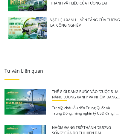
THÀNH VẬT LIỆU CỦA TƯƠNG LAI
VẬT LIỆU XANH – NỀN TẢNG CỦA TƯƠNG
LAI CÔNG NGHIỆP
Tư vấn Liên quan
THẾ GIỚI ĐANG BƯỚC VÀO “CUỘC ĐUA
NĂNG LƯỢNG XANH” VÀ NHÔM ĐANG
TRỞ THÀNH VẬT LIỆU KHÔNG THỂ
THIẾU
Từ Mỹ, châu Âu đến Trung Quốc và
Trung Đông, hàng nghìn tỷ USD đang […]
NHÔM ĐANG TRỞ THÀNH “XƯƠNG
SỐNG” CỦA ĐÔ THỊ HIỆN ĐẠI