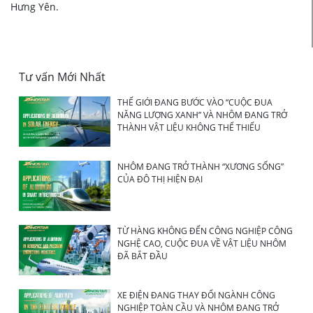
Hưng Yên.
Tư vấn Mới Nhất
THẾ GIỚI ĐANG BƯỚC VÀO “CUỘC ĐUA
NĂNG LƯỢNG XANH” VÀ NHÔM ĐANG TRỞ
THÀNH VẬT LIỆU KHÔNG THỂ THIẾU
NHÔM ĐANG TRỞ THÀNH “XƯƠNG SỐNG”
CỦA ĐÔ THỊ HIỆN ĐẠI
TỪ HÀNG KHÔNG ĐẾN CÔNG NGHIỆP CÔNG
NGHỆ CAO, CUỘC ĐUA VỀ VẬT LIỆU NHÔM
ĐÃ BẮT ĐẦU
XE ĐIỆN ĐANG THAY ĐỔI NGÀNH CÔNG
NGHIỆP TOÀN CẦU VÀ NHÔM ĐANG TRỞ