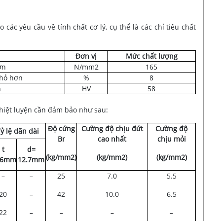
c yêu cầu về tính chất cơ lý, cụ thể là các chỉ tiêu chất
Đơn vị
Mức chất lượng
ơn
N/mm2
165
nhỏ hơn
%
8
n
HV
58
nhiệt luyện cần đảm bảo như sau:
Độ cứng
Cường độ chịu đứt
Cường độ
ỷ lệ dãn dài
Br
cao nhất
chịu mỏi
t
d=
(kg/mm2)
(kg/mm2)
(kg/mm2)
.6mm
12.7mm
–
–
25
7.0
5.5
20
–
42
10.0
6.5
22
–
–
–
–