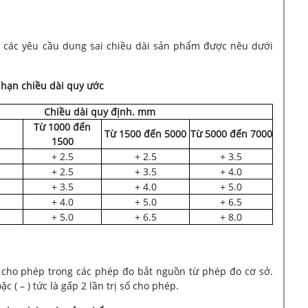
các yêu cầu dung sai chiều dài sản phẩm được nêu dưới
i hạn chiều dài quy ước
Chiều dài quy định. mm
Từ 1000 đến
Từ 1500 đến 5000
Từ 5000 đến 7000
1500
+ 2.5
+ 2.5
+ 3.5
+ 2.5
+ 3.5
+ 4.0
+ 3.5
+ 4.0
+ 5.0
+ 4.0
+ 5.0
+ 6.5
+ 5.0
+ 6.5
+ 8.0
 cho phép trong các phép đo bắt nguồn từ phép đo cơ sở.
c ( – ) tức là gấp 2 lần trị số cho phép.