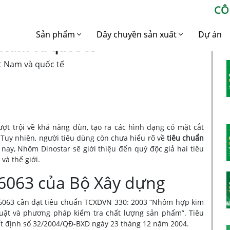
CÔ
Sản phẩm
Dây chuyền sản xuất
Dự án
 Nam và quốc tế
Nhôm Xây dựng
Dây chuyền sản xuất
t Nam và quốc tế
Nhôm định hình
Nhôm Công nghiệp
Dây chuyền sản xuất
Nhôm Billet
Nhôm Billet
Dây chuyền sản xuất
 trội về khả năng đùn, tạo ra các hình dạng có mặt cắt
nhôm công nghiệp
 Tuy nhiên, người tiêu dùng còn chưa hiểu rõ về
tiêu chuẩn
 nay, Nhôm Dinostar sẽ giới thiệu đến quý độc giả hai tiêu
và thế giới.
6063 của Bộ Xây dựng
6063 cần đạt tiêu chuẩn TCXDVN 330: 2003 “Nhôm hợp kim
uật và phương pháp kiểm tra chất lượng sản phẩm”. Tiêu
t định số 32/2004/QĐ-BXD ngày 23 tháng 12 năm 2004.