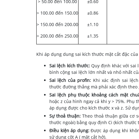
> 50.00 đến 100.00
±0.60
> 100.00 đến 150.00
±0.86
> 150.00 đến 200.00
±1.10
> 200.00 đến 250.00
±1.35
Khi áp dụng dung sai kích thước mặt cắt đặc của 
Sai lệch kích thước:
Quy định khác với sai lệ
bình cộng sai lệch lớn nhất và nhỏ nhất củ
Sai lệch của profin:
Khi xác định sai lệch
thước đường thẳng mà phải xác định theo 
Sai lệch phụ thuộc khoảng cách mặt chu
hoặc z của hình ngay cả khi y > 75%. Phụ t
áp dụng được cho kích thước x và z. Sử dụn
Sự thoả thuận:
Theo thoả thuận giữa cơ sở
thước ngoài) bằng quy định Ci (kích thước t
Điều kiện áp dụng:
Được áp dụng khi không
sử dụng cột A ( mặt cắt hở).