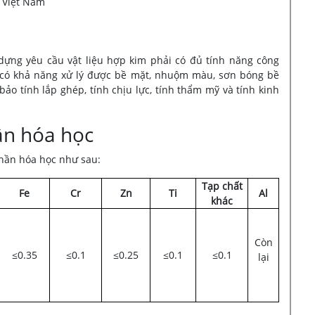
Việt Nam
ựng yêu cầu vật liệu hợp kim phải có đủ tính năng công
 có khả năng xử lý được bề mặt, nhuộm màu, sơn bóng bề
bảo tính lắp ghép, tính chịu lực, tính thẩm mỹ và tính kinh
ần hóa học
hần hóa học như sau:
Tạp chất
Fe
Cr
Zn
Ti
Al
khác
Còn
≤0.35
≤0.1
≤0.25
≤0.1
≤0.1
lại