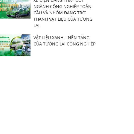
XE ĐIỆN ĐANG THAY ĐỔI
NGÀNH CÔNG NGHIỆP TOÀN
CẦU VÀ NHÔM ĐANG TRỞ
THÀNH VẬT LIỆU CỦA TƯƠNG
LAI
VẬT LIỆU XANH – NỀN TẢNG
CỦA TƯƠNG LAI CÔNG NGHIỆP