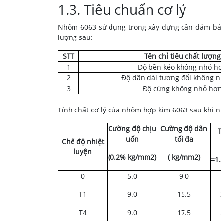
1.3. Tiêu chuẩn cơ lý
Nhôm 6063 sử dụng trong xây dựng cần đảm bảo cá
lượng sau:
STT
Tên chỉ tiêu chất lượng
1
Độ bền kéo không nhỏ h
2
Độ dãn dài tương đối không 
3
Độ cứng không nhỏ hơ
Tính chất cơ lý của nhôm hợp kim 6063 sau khi 
Cường độ chịu
Cường độ dãn
T
uốn
tối đa
Chế độ nhiệt
luyện
(0.2% kg/mm2)
( kg/mm2)
=1
0
5.0
9.0
T1
9.0
15.5
T4
9.0
17.5