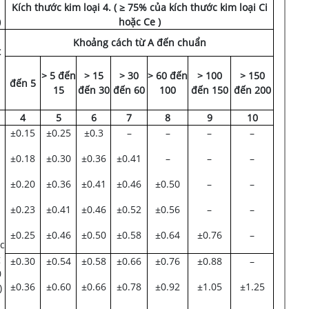
Kích thước kim loại 4. ( ≥ 75% của kích thước kim loại Ci
)
hoặc Ce )
Khoảng cách từ A đến chuẩn
t
> 5 đến
> 15
> 30
> 60 đến
> 100
> 150
đến 5
15
đến 30
đến 60
100
đến 150
đến 200
4
5
6
7
8
9
10
±0.15
±0.25
±0.3
–
–
–
–
±0.18
±0.30
±0.36
±0.41
–
–
–
±0.20
±0.36
±0.41
±0.46
±0.50
–
–
±0.23
±0.41
±0.46
±0.52
±0.56
–
–
±0.25
±0.46
±0.50
±0.58
±0.64
±0.76
–
c
g
±0.30
±0.54
±0.58
±0.66
±0.76
±0.88
–
0
±0.36
±0.60
±0.66
±0.78
±0.92
±1.05
±1.25
)