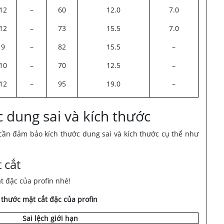
12
–
60
12.0
7.0
12
–
73
15.5
7.0
9
–
82
15.5
–
10
–
70
12.5
–
12
–
95
19.0
–
c dung sai và kích thước
ần đảm bảo kích thước dung sai và kích thước cụ thể như
 cắt
t đặc của profin nhé!
 thước mặt cắt đặc của profin
Sai lệch giới hạn