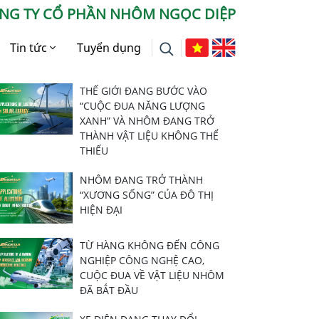
NG TY CỔ PHẦN NHÔM NGỌC DIỆP
Tin tức
Tuyển dụng
Tư vấn Mới Nhất
Tin tức Công ty
THẾ GIỚI ĐANG BƯỚC VÀO
“CUỘC ĐUA NĂNG LƯỢNG
Báo chí nói về chúng tôi
XANH” VÀ NHÔM ĐANG TRỞ
THÀNH VẬT LIỆU KHÔNG THỂ
Tư vấn
THIẾU
NHÔM ĐANG TRỞ THÀNH
“XƯƠNG SỐNG” CỦA ĐÔ THỊ
HIỆN ĐẠI
TỪ HÀNG KHÔNG ĐẾN CÔNG
NGHIỆP CÔNG NGHỆ CAO,
CUỘC ĐUA VỀ VẬT LIỆU NHÔM
ĐÃ BẮT ĐẦU