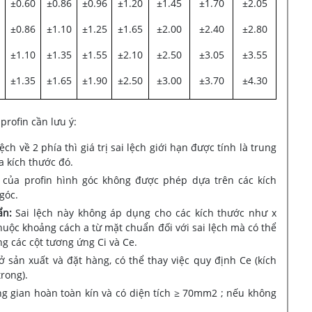
±0.60
±0.86
±0.96
±1.20
±1.45
±1.70
±2.05
±0.86
±1.10
±1.25
±1.65
±2.00
±2.40
±2.80
±1.10
±1.35
±1.55
±2.10
±2.50
±3.05
±3.55
±1.35
±1.65
±1.90
±2.50
±3.00
±3.70
±4.30
profin cần lưu ý:
ch về 2 phía thì giá trị sai lệch giới hạn được tính là trung
a kích thước đó.
 của profin hình góc không được phép dựa trên các kích
góc.
ẩn:
Sai lệch này không áp dụng cho các kích thước như x
huộc khoảng cách a từ mặt chuẩn đối với sai lệch mà có thể
g các cột tương ứng Ci và Ce.
 sản xuất và đặt hàng, có thể thay việc quy định Ce (kích
rong).
 gian hoàn toàn kín và có diện tích ≥ 70mm2 ; nếu không