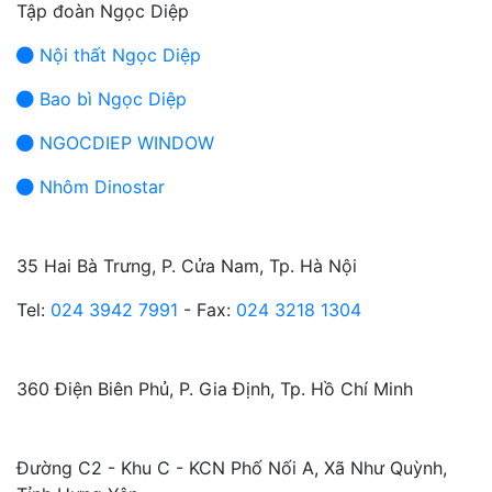
Tập đoàn Ngọc Diệp
Nội thất Ngọc Diệp
Bao bì Ngọc Diệp
NGOCDIEP WINDOW
Nhôm Dinostar
TRỤ SỞ CHÍNH:
35 Hai Bà Trưng, P. Cửa Nam, Tp. Hà Nội
Tel:
024 3942 7991
- Fax:
024 3218 1304
CHI NHÁNH TP. HỒ CHÍ MINH:
360 Điện Biên Phủ, P. Gia Định, Tp. Hồ Chí Minh
NHÀ MÁY:
Đường C2 - Khu C - KCN Phố Nối A, Xã Như Quỳnh,